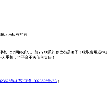
吃喝玩乐应有尽有
刷钻、YY网络兼职、加YY联系的职位都是骗子！收取费用或押
事人承担，本平台不负任何责任！
23626号-1 苏ICP备19023626号-2A
)