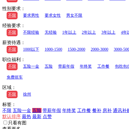
性别要求：
不限
要求男性
要求女性
男女不限
经验要求：
不限
不限经验
无经验
1年以上
2年以上
3年以上
4年
薪资待遇：
不限
1000以下
1000-1500
1500-2000
2000-3000
3000-50
职位福利：
不限
五险一金
五险
带薪年假
年终奖
工作餐
包吃包
免费班车
区域：
不限
徐州
标签：
不限
五险一金
五险
带薪年假
年终奖
工作餐
餐补
房补
通讯补
默认排序
最热
最新
点赞
只看有图
查看更多