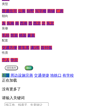
类型
普通住宅
公寓
别墅
写字楼
商铺
厂房
朝向
东
东南
南
西南
西
西北
北
东北
装修
毛坯
简装
精装
豪装
配套
交通方便
带车库
满5年
首付低
性质
个人
中介
不限
周边设施完善
交通便捷
地铁口
有学校
正在加载
没有更多了
请输入关键词