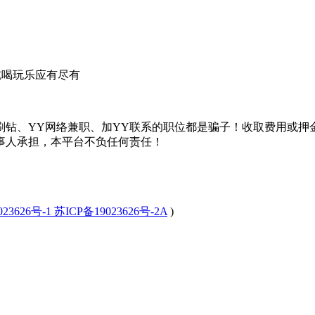
吃喝玩乐应有尽有
刷钻、YY网络兼职、加YY联系的职位都是骗子！收取费用或押
事人承担，本平台不负任何责任！
23626号-1 苏ICP备19023626号-2A
)