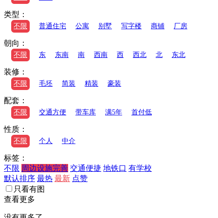
类型：
不限
普通住宅
公寓
别墅
写字楼
商铺
厂房
朝向：
不限
东
东南
南
西南
西
西北
北
东北
装修：
不限
毛坯
简装
精装
豪装
配套：
不限
交通方便
带车库
满5年
首付低
性质：
不限
个人
中介
标签：
不限
周边设施完善
交通便捷
地铁口
有学校
默认排序
最热
最新
点赞
只看有图
查看更多
没有更多了