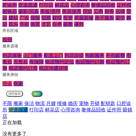
腔诊所
管道疏通
打印店
鲜花店
心理咨询
奢侈品回收
证件照
眼镜店
摄影/写真
美妆/美甲
美容保养
贷款
工商
财务
法律
货
运
建站
广告
保险
招商
财经
投资
房屋装修
亲子服务
留学
舞
蹈
音乐
学前
体育
才艺
自考
家教
课外
所在区域
徐州
服务选项
到店体验
上门服务
配送上门
到店自提
包邮服务
不包邮费
有
售后
无售后
有保障
电话预约定位
电话预约订购
电话预约订
单
电话预约订票
电话沟通详情
服务身份
个人
商家
不限
搬家
保洁
物流
月嫂
维修
婚庆
宠物
开锁
配钥匙
口腔诊
所
管道疏通
打印店
鲜花店
心理咨询
奢侈品回收
证件照
眼镜
店
正在加载
没有更多了