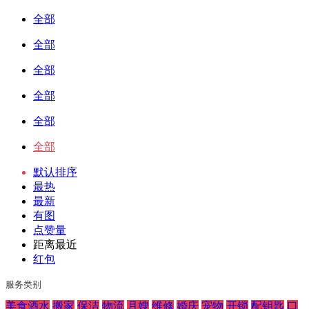
全部
全部
全部
全部
全部
全部
默认排序
最热
最新
有图
点赞量
距离最近
红包
服务类别
美食酒水
搬家
保洁
物流
月嫂
维修
婚庆
宠物
开锁
配钥匙
口