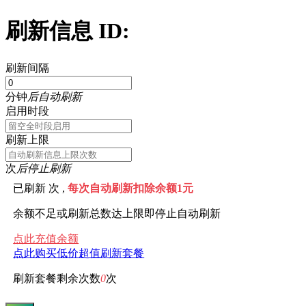
刷新信息 ID:
刷新间隔
分钟
后自动刷新
启用时段
刷新上限
次
后停止刷新
已刷新
次 ,
每次自动刷新扣除余额1元
余额不足或刷新总数达上限即停止自动刷新
点此充值余额
点此购买低价超值刷新套餐
刷新套餐剩余次数
0
次