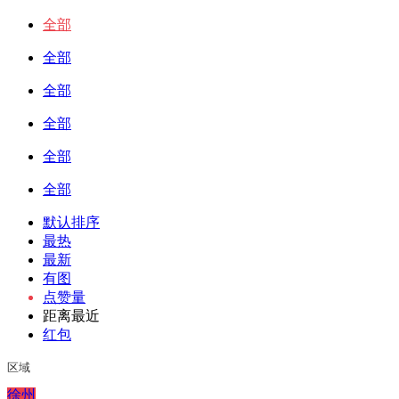
全部
全部
全部
全部
全部
全部
默认排序
最热
最新
有图
点赞量
距离最近
红包
区域
徐州