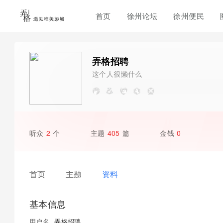
首页
徐州论坛
徐州便民
弄格招聘
这个人很懒什么
都没写
听众
2
个
主题
405
篇
金钱
0
首页
主题
资料
基本信息
用户名
弄格招聘