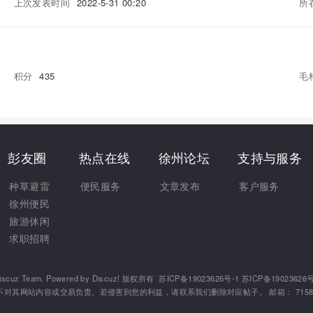
上次发表时间
2022-5-31 00:20
所
积分
435
毛
彭友圈
热点在线
徐州论坛
支持与服务
种草避雷
便民服务
文章发布
客户服务
徐州便民
旅游休闲
求职招聘
iscuz Team.
Powered by
Discuz!
版权所有
苏ICP备19023626号-1 苏ICP备19023626号
其网站内容或交易负责。若侵害到您的利益，请联系我们删除对应帖子。 邮箱： 7158832