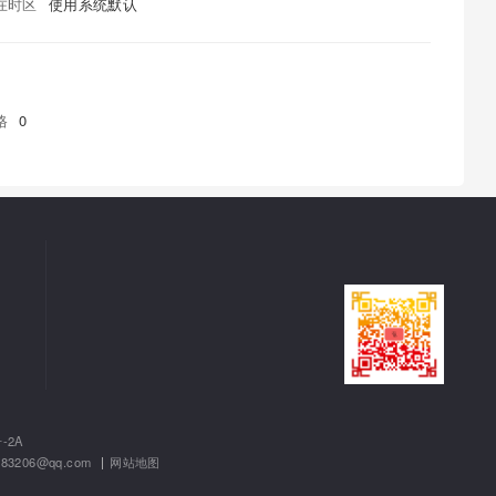
在时区
使用系统默认
格
0
-2A
06@qq.com
|
网站地图