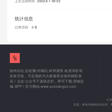
上次活动时间
2022-6-1 09:03
统计信息
已用空间
0 B
徐州论坛,彭友圈,吃喝玩,种草避雷,租房求职等
应有尽有。不定期的为大家推荐全徐州精彩资
讯！点击:公众号下面状态栏，即可下载:弄格彭
城-APP！官方网站:www.yuexiangxz.com
©
D
注意：本站为徐州论坛社区，不对