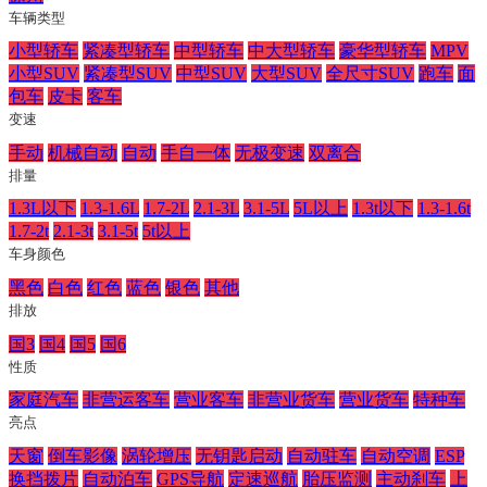
车辆类型
小型轿车
紧凑型轿车
中型轿车
中大型轿车
豪华型轿车
MPV
小型SUV
紧凑型SUV
中型SUV
大型SUV
全尺寸SUV
跑车
面
包车
皮卡
客车
变速
手动
机械自动
自动
手自一体
无极变速
双离合
排量
1.3L以下
1.3-1.6L
1.7-2L
2.1-3L
3.1-5L
5L以上
1.3t以下
1.3-1.6t
1.7-2t
2.1-3t
3.1-5t
5t以上
车身颜色
黑色
白色
红色
蓝色
银色
其他
排放
国3
国4
国5
国6
性质
家庭汽车
非营运客车
营业客车
非营业货车
营业货车
特种车
亮点
天窗
倒车影像
涡轮增压
无钥匙启动
自动驻车
自动空调
ESP
换挡拨片
自动泊车
GPS导航
定速巡航
胎压监测
主动刹车
上