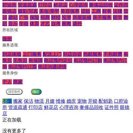
腔诊所
管道疏通
打印店
鲜花店
心理咨询
奢侈品回收
证件照
眼镜店
摄影/写真
美妆/美甲
美容保养
贷款
工商
财务
法律
货
运
建站
广告
保险
招商
财经
投资
房屋装修
亲子服务
留学
舞
蹈
音乐
学前
体育
才艺
自考
家教
课外
所在区域
徐州
服务选项
到店体验
上门服务
配送上门
到店自提
包邮服务
不包邮费
有
售后
无售后
有保障
电话预约定位
电话预约订购
电话预约订
单
电话预约订票
电话沟通详情
服务身份
个人
商家
不限
搬家
保洁
物流
月嫂
维修
婚庆
宠物
开锁
配钥匙
口腔诊
所
管道疏通
打印店
鲜花店
心理咨询
奢侈品回收
证件照
眼镜
店
正在加载
没有更多了