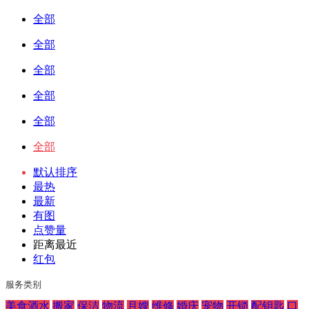
全部
全部
全部
全部
全部
全部
默认排序
最热
最新
有图
点赞量
距离最近
红包
服务类别
美食酒水
搬家
保洁
物流
月嫂
维修
婚庆
宠物
开锁
配钥匙
口