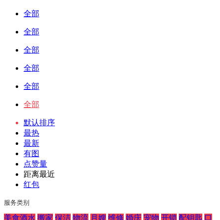
全部
全部
全部
全部
全部
全部
默认排序
最热
最新
有图
点赞量
距离最近
红包
服务类别
美食酒水
搬家
保洁
物流
月嫂
维修
婚庆
宠物
开锁
配钥匙
口