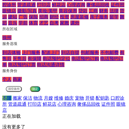
腔诊所
管道疏通
打印店
鲜花店
心理咨询
奢侈品回收
证件照
眼镜店
摄影/写真
美妆/美甲
美容保养
贷款
工商
财务
法律
货
运
建站
广告
保险
招商
财经
投资
房屋装修
亲子服务
留学
舞
蹈
音乐
学前
体育
才艺
自考
家教
课外
所在区域
徐州
服务选项
到店体验
上门服务
配送上门
到店自提
包邮服务
不包邮费
有
售后
无售后
有保障
电话预约定位
电话预约订购
电话预约订
单
电话预约订票
电话沟通详情
服务身份
个人
商家
不限
搬家
保洁
物流
月嫂
维修
婚庆
宠物
开锁
配钥匙
口腔诊
所
管道疏通
打印店
鲜花店
心理咨询
奢侈品回收
证件照
眼镜
店
正在加载
没有更多了