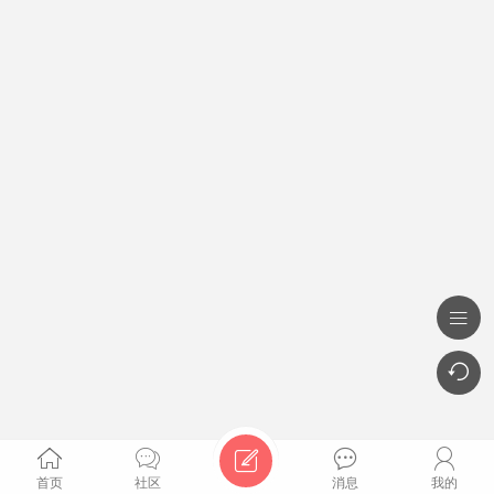







首页
社区
消息
我的