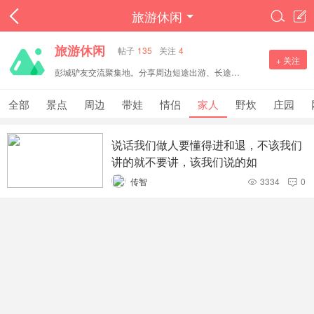
旅游休闲


旅游休闲
帖子
135
关注
4
+ 关注
彭城驴友交流聚集地。分享周边短途出游、长途旅行攻略，打卡景点、户外徒步、自驾路线，交流民宿美食与出行心得。文明分享旅途见闻，邀约结伴出行，一起探寻各地风光。
全部
景点
周边
带娃
情侣
家人
野炊
庄园
说话我们做人要懂得进和退，不该我们
讲的就不要讲，该我们说的如
传智
3334
0

