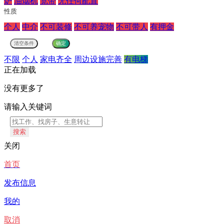
炉
油烟机
宽带
无任何配置
性质
个人
中介
不可装修
不可养宠物
不可带人
有押金
不限
个人
家电齐全
周边设施完善
有电梯
正在加载
没有更多了
请输入关键词
搜索
关闭
首页
发布信息
我的
取消