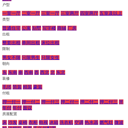
户型
一室一厅
二室一厅
三室一厅
三室两厅
四室两厅
五室及以上
类型
普通住宅
公寓
别墅
写字楼
商铺
厂房
出租
整套出租
单间出租
床位出租
限制
男女不限
只限男生
只限女生
朝向
东
东南
南
西南
西
西北
北
东北
装修
毛坯
简装
精装
豪装
付租
押一付一
押一付二
押一付三
押二付一
押二付二
押二付三
半
年付
年付
面议
房屋配置
床
沙发
桌椅
衣柜
电视
冰箱
洗衣机
空调
热水器
燃气灶
微波