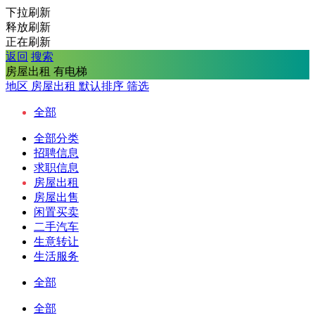
下拉刷新
释放刷新
正在刷新
返回
搜索
房屋出租 有电梯
地区
房屋出租
默认排序
筛选
全部
全部分类
招聘信息
求职信息
房屋出租
房屋出售
闲置买卖
二手汽车
生意转让
生活服务
全部
全部