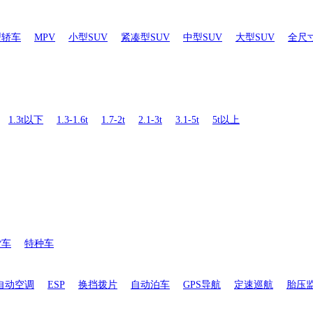
型轿车
MPV
小型SUV
紧凑型SUV
中型SUV
大型SUV
全尺寸
1.3t以下
1.3-1.6t
1.7-2t
2.1-3t
3.1-5t
5t以上
货车
特种车
自动空调
ESP
换挡拨片
自动泊车
GPS导航
定速巡航
胎压