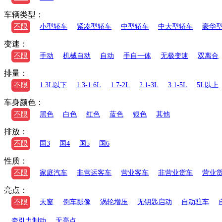
车辆类型：
不限
小型轿车
紧凑型轿车
中型轿车
中大型轿车
豪华
变速：
不限
手动
机械自动
自动
手自一体
无极变速
双离合
排量：
不限
1.3L以下
1.3-1.6L
1.7-2L
2.1-3L
3.1-5L
5L以上
车身颜色：
不限
黑色
白色
红色
蓝色
银色
其他
排放：
不限
国3
国4
国5
国6
性质：
不限
家庭汽车
非营运客车
营业客车
非营业货车
营业
亮点：
不限
天窗
倒车影像
涡轮增压
无钥匙启动
自动驻车
牵引力制动
无亮点