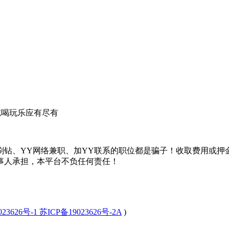
吃喝玩乐应有尽有
刷钻、YY网络兼职、加YY联系的职位都是骗子！收取费用或押
事人承担，本平台不负任何责任！
23626号-1 苏ICP备19023626号-2A
)