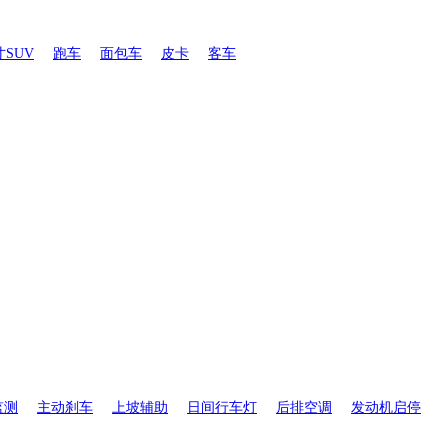
SUV
跑车
面包车
皮卡
客车
监测
主动刹车
上坡辅助
日间行车灯
后排空调
发动机启停