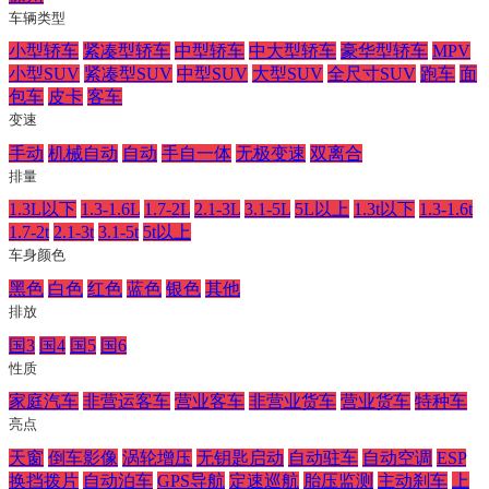
车辆类型
小型轿车
紧凑型轿车
中型轿车
中大型轿车
豪华型轿车
MPV
小型SUV
紧凑型SUV
中型SUV
大型SUV
全尺寸SUV
跑车
面
包车
皮卡
客车
变速
手动
机械自动
自动
手自一体
无极变速
双离合
排量
1.3L以下
1.3-1.6L
1.7-2L
2.1-3L
3.1-5L
5L以上
1.3t以下
1.3-1.6t
1.7-2t
2.1-3t
3.1-5t
5t以上
车身颜色
黑色
白色
红色
蓝色
银色
其他
排放
国3
国4
国5
国6
性质
家庭汽车
非营运客车
营业客车
非营业货车
营业货车
特种车
亮点
天窗
倒车影像
涡轮增压
无钥匙启动
自动驻车
自动空调
ESP
换挡拨片
自动泊车
GPS导航
定速巡航
胎压监测
主动刹车
上