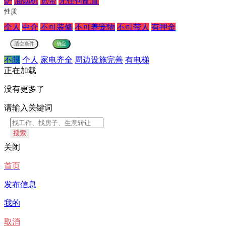
炉
油烟机
宽带
无任何配置
性质
个人
中介
不可装修
不可养宠物
不可带人
有押金
不限
个人
家电齐全
周边设施完善
有电梯
正在加载
没有更多了
请输入关键词
搜索
关闭
首页
发布信息
我的
取消