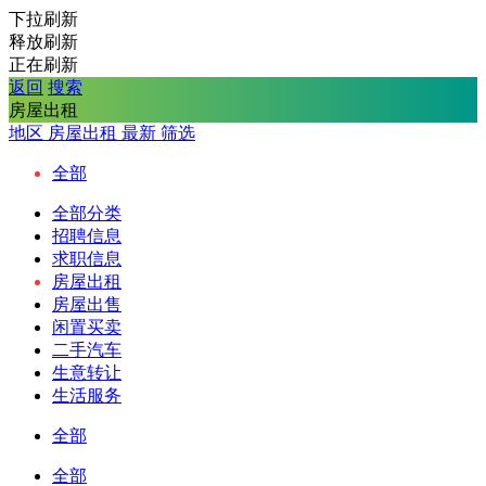
下拉刷新
释放刷新
正在刷新
返回
搜索
房屋出租
地区
房屋出租
最新
筛选
全部
全部分类
招聘信息
求职信息
房屋出租
房屋出售
闲置买卖
二手汽车
生意转让
生活服务
全部
全部