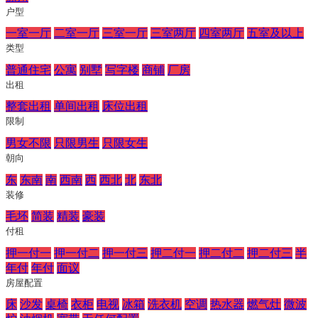
户型
一室一厅
二室一厅
三室一厅
三室两厅
四室两厅
五室及以上
类型
普通住宅
公寓
别墅
写字楼
商铺
厂房
出租
整套出租
单间出租
床位出租
限制
男女不限
只限男生
只限女生
朝向
东
东南
南
西南
西
西北
北
东北
装修
毛坯
简装
精装
豪装
付租
押一付一
押一付二
押一付三
押二付一
押二付二
押二付三
半
年付
年付
面议
房屋配置
床
沙发
桌椅
衣柜
电视
冰箱
洗衣机
空调
热水器
燃气灶
微波