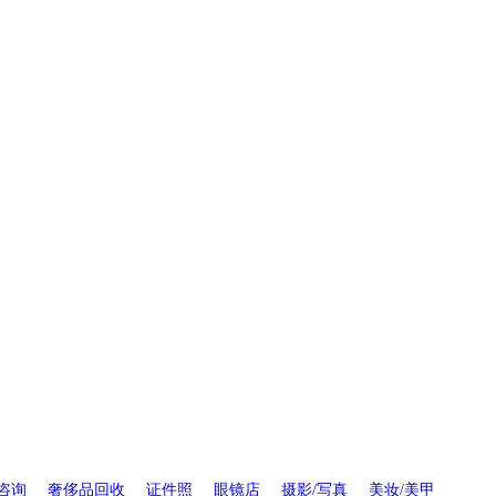
咨询
奢侈品回收
证件照
眼镜店
摄影/写真
美妆/美甲