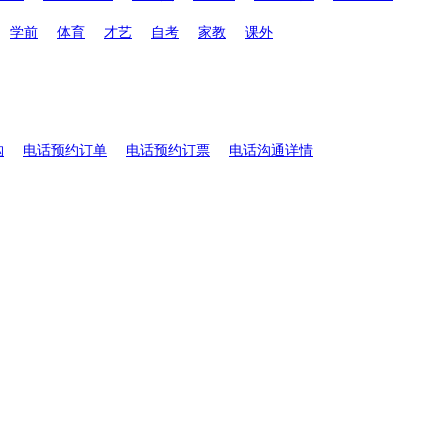
学前
体育
才艺
自考
家教
课外
购
电话预约订单
电话预约订票
电话沟通详情