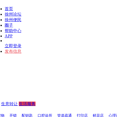
首页
徐州论坛
徐州便民
圈子
帮助中心
APP
立即登录
发布信息
生意转让
生活服务
宠物
开锁
配钥匙
口腔诊所
管道疏通
打印店
鲜花店
心理