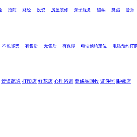
险
招商
财经
投资
房屋装修
亲子服务
留学
舞蹈
音乐
不包邮费
有售后
无售后
有保障
电话预约定位
电话预约订
管道疏通
打印店
鲜花店
心理咨询
奢侈品回收
证件照
眼镜店