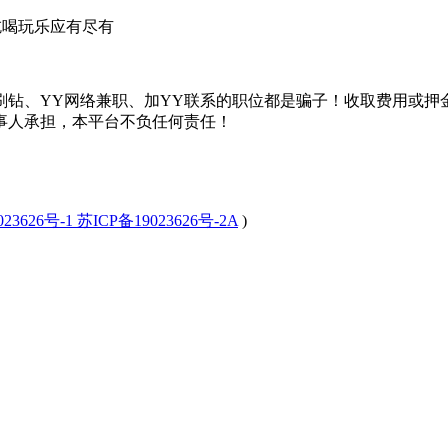
吃喝玩乐应有尽有
刷钻、YY网络兼职、加YY联系的职位都是骗子！收取费用或押
事人承担，本平台不负任何责任！
23626号-1 苏ICP备19023626号-2A
)