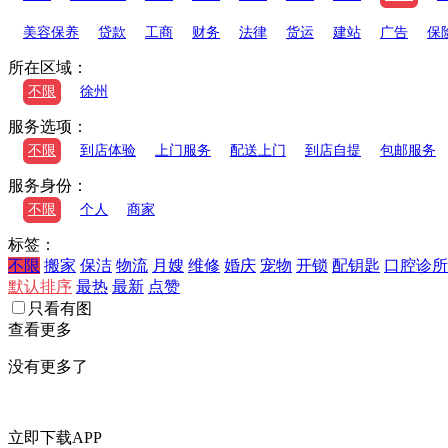
美容保养
贷款
工商
财务
法律
货运
建站
广告
保
所在区域：
不限
徐州
服务选项：
不限
到店体验
上门服务
配送上门
到店自提
包邮服务
服务身份：
不限
个人
商家
标签：
不限
搬家
保洁
物流
月嫂
维修
婚庆
宠物
开锁
配钥匙
口腔诊所
默认排序
最热
最新
点赞
只看有图
查看更多
没有更多了
立即下载APP