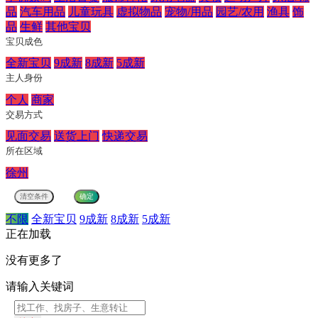
品
汽车用品
儿童玩具
虚拟物品
宠物/用品
园艺/农用
渔具
饰
品
生鲜
其他宝贝
宝贝成色
全新宝贝
9成新
8成新
5成新
主人身份
个人
商家
交易方式
见面交易
送货上门
快递交易
所在区域
徐州
不限
全新宝贝
9成新
8成新
5成新
正在加载
没有更多了
请输入关键词