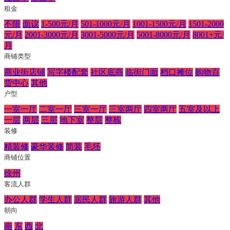
租金
不限
面议
1-500元/月
501-1000元/月
1001-1500元/月
1501-2000
元/月
2001-3000元/月
3001-5000元/月
5001-8000元/月
8001+元/
月
商铺类型
商业街店铺
写字楼配套
社区底商
临街门面
档口摊位
购物百
货中心
其他
户型
一室一厅
二室一厅
三室一厅
三室两厅
四室两厅
五室及以上
一层
两层
三层
地下室
整层
整栋
装修
精装修
豪华装修
简装
毛坯
商铺位置
徐州
客流人群
办公人群
学生人群
居民人群
旅游人群
其他
朝向
南
东
西
北